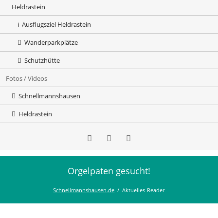
Heldrastein
Ausflugsziel Heldrastein
Wanderparkplätze
Schutzhütte
Fotos / Videos
Schnellmannshausen
Heldrastein
Orgelpaten gesucht!
Instaagram
Facebook
Youtube
Schnellmannshausen.de
Aktuelles-Reader