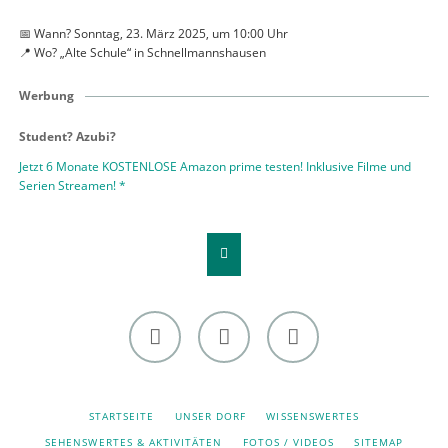
📅 Wann? Sonntag, 23. März 2025, um 10:00 Uhr
📍 Wo? „Alte Schule“ in Schnellmannshausen
Werbung
Student? Azubi?
Jetzt 6 Monate KOSTENLOSE Amazon prime testen! Inklusive Filme und
Serien Streamen! *
Facebook
Instagram
Youtube
SKIP
STARTSEITE
UNSER DORF
WISSENSWERTES
NAVIGATION
SEHENSWERTES & AKTIVITÄTEN
FOTOS / VIDEOS
SITEMAP