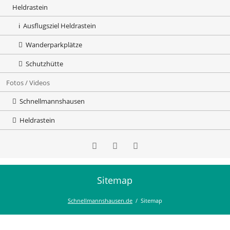
Heldrastein
Ausflugsziel Heldrastein
Wanderparkplätze
Schutzhütte
Fotos / Videos
Schnellmannshausen
Heldrastein
Sitemap
Instaagram
Facebook
Youtube
Schnellmannshausen.de
Sitemap